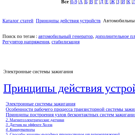
Все
|
0-9
|
А
|
Б
|
В
|
Г
|
Д
|
Е
|
Ж
|
З
|
И
|
К
|
Каталог статей
Принципы действия устройств
Автомобильны
Поиск по тегам :
автомобильный генератор
,
дополнительное п
Регулятор напряжения
,
стабилизация
Электронные системы зажигания
Принципы действия устро
Электронные системы зажигания
Особенности рабочего процесса транзисторной системы зажи
Принципы построения узлов бесконтактных систем зажигани
2.
Магнитоэлектрические датчики
3.
Датчик на эффекте Холла
4. Коммутаторы
5.
Способы защиты выходных транзисторов от перенапряжений