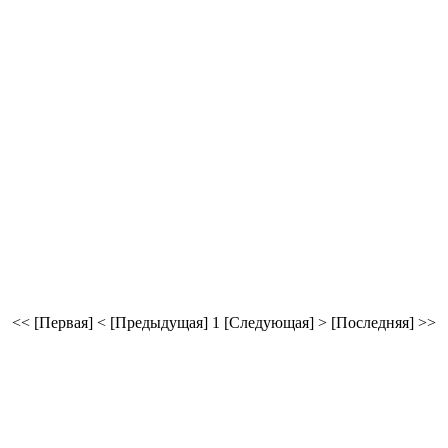
<< [Первая]
< [Предыдущая]
1
[Следующая] >
[Последняя] >>