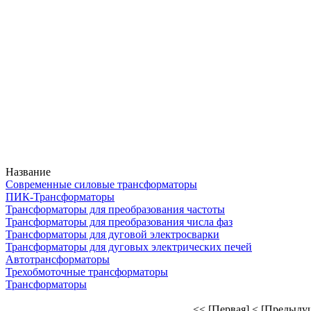
Название
Современные силовые трансформаторы
ПИК-Трансформаторы
Трансформаторы для преобразования частоты
Трансформаторы для преобразования числа фаз
Трансформаторы для дуговой электросварки
Трансформаторы для дуговых электрических печей
Автотрансформаторы
Трехобмоточные трансформаторы
Трансформаторы
<< [Первая]
< [Предыду