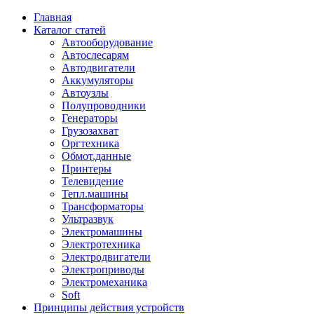
Главная
Каталог статей
Автооборудование
Автослесарям
Автодвигатели
Аккумуляторы
Автоузлы
Полупроводники
Генераторы
Грузозахват
Оргтехника
Обмот.данные
Принтеры
Телевидение
Тепл.машины
Трансформаторы
Ультразвук
Электромашины
Электротехника
Электродвигатели
Электроприводы
Электромеханика
Soft
Принципы действия устройств