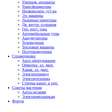
Ультразв. аппараты
Трансформаторы
Низковольтн. уст-ва
Эл. машины
Лазерные принтеры
Дв. внутр. сгорания
Ген. пост. тока
Автомобильные узлы
Аккумуляторы
Телевидение
Тепловые машины
Полупроводники
Справочники
Авто оборудование
Обмотки. эл. двиг.
Харак. эл. двиг.
Электропривод
Электротехника
Стропы канат. и цеп.
Советы мастерам
Автослесарям
Электромеханикам
Форум