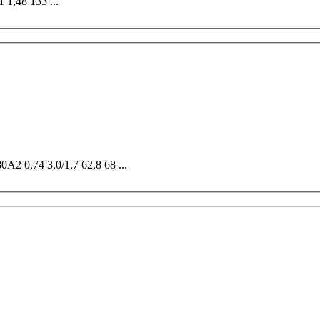
Тип Р, кВт n d, мм у а М, кг Da Di АОЛ2-11-2 0,8 97 0,64 11;9 1 1,48 133 ...
Тип Р, кВт Ток, А Di L1 Z1 y a n d, мм М, кг АИР71А2, АИС80А2 0,74 3,0/1,7 62,8 68 ...