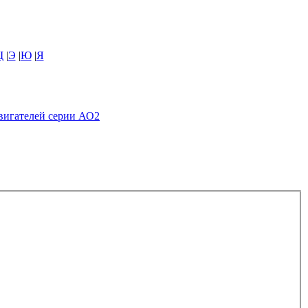
Щ
|
Э
|
Ю
|
Я
вигателей серии АО2