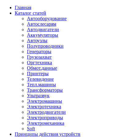
Главная
Каталог статей
Автооборудование
Автослесарям
Автодвигатели
Аккумуляторы
Автоузлы
Полупроводники
Генераторы
Грузозахват
Оргтехника
Обмот.данные
Принтеры
Телевидение
Тепл.машины
Трансформаторы
Ультразвук
Электромашины
Электротехника
Электродвигатели
Электроприводы
Электромеханика
Soft
Принципы действия устройств