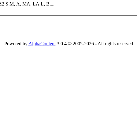
Тип Р, кВт Ток, А n d, мм а М, кг у Da Di L1 при размере: Z1 Z2 S M, A, МА, LA L, B,...
Powered by
AlphaContent
3.0.4 © 2005-2026 - All rights reserved