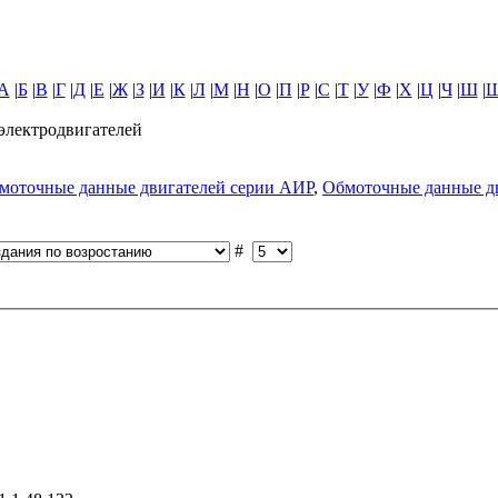
А
|
Б
|
В
|
Г
|
Д
|
Е
|
Ж
|
З
|
И
|
К
|
Л
|
М
|
Н
|
О
|
П
|
Р
|
С
|
Т
|
У
|
Ф
|
Х
|
Ц
|
Ч
|
Ш
|
лектродвигателей
моточные данные двигателей серии АИР
,
Обмоточные данные д
#