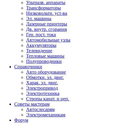
Ультразв. аппараты
Трансформаторы
Низковольтн. уст-ва
Эл. машины
Лазерные принтеры
Дв. внутр. сгорания
Ген. пост. тока
Автомобильные узлы
Аккумуляторы
Телевидение
Тепловые машины
Полупроводники
Справочники
Авто оборудование
Обмотки. эл. двиг.
Харак. эл. двиг.
Электропривод
Электротехника
Стропы канат. и цеп.
Советы мастерам
Автослесарям
Электромеханикам
Форум