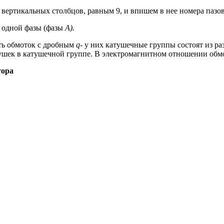
 вер­тикальных столбцов, равным 9, и впишем в нее номера пазов
и одной фазы (фазы
А).
ть обмоток с дробным
q
- у них катушечные группы состоят из р
тушек в катушечной группе. В электро­магнитном отношении об
тора