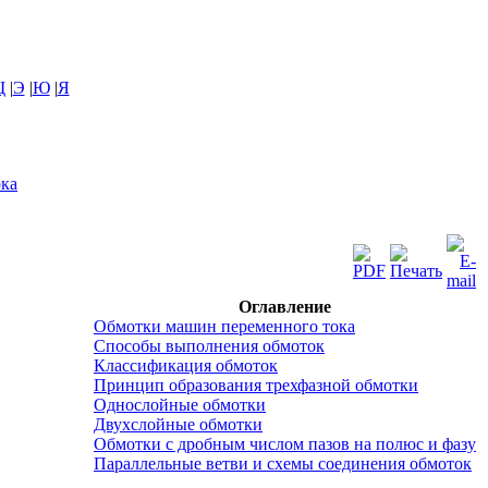
Щ
|
Э
|
Ю
|
Я
ока
Оглавление
Обмотки машин переменного тока
Способы выполнения обмоток
Классификация обмоток
Принцип образования трехфазной обмотки
Однослойные обмотки
Двухслойные обмотки
Обмотки с дробным числом пазов на полюс и фазу
Параллельные ветви и схемы соединения обмоток