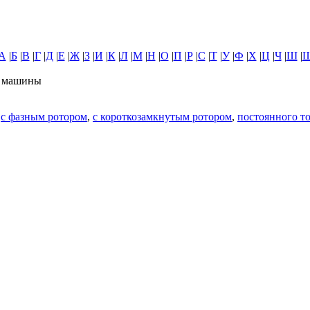
А
|
Б
|
В
|
Г
|
Д
|
Е
|
Ж
|
З
|
И
|
К
|
Л
|
М
|
Н
|
О
|
П
|
Р
|
С
|
Т
|
У
|
Ф
|
Х
|
Ц
|
Ч
|
Ш
|
е машины
,
с фазным ротором
,
с короткозамкнутым ротором
,
постоянного т