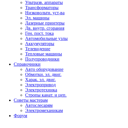
Ультразв. аппараты
Трансформаторы
Низковольтн. уст-ва
Эл. машины
Лазерные принтеры
Дв. внутр. сгорания
Ген. пост. тока
Автомобильные узлы
Аккумуляторы
Телевидение
Тепловые машины
Полупроводники
Справочники
Авто оборудование
Обмотки. эл. двиг.
Харак. эл. двиг.
Электропривод
Электротехника
Стропы канат. и цеп.
Советы мастерам
Автослесарям
Электромеханикам
Форум