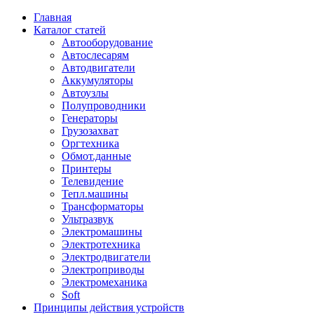
Главная
Каталог статей
Автооборудование
Автослесарям
Автодвигатели
Аккумуляторы
Автоузлы
Полупроводники
Генераторы
Грузозахват
Оргтехника
Обмот.данные
Принтеры
Телевидение
Тепл.машины
Трансформаторы
Ультразвук
Электромашины
Электротехника
Электродвигатели
Электроприводы
Электромеханика
Soft
Принципы действия устройств