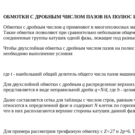
ОБМОТКИ С ДРОБНЫМ ЧИСЛОМ ПАЗОВ НА ПОЛЮС 
Обмотки с дробным числом
q
применяют в многополюс­ных маш
Такие обмотки позволяют при сравни­тельно небольшом общем
соединенные группы катушек одной фазы, лежащие под разным
Чтобы двухслойная обмотка с дробным числом пазов на полюс и
необходимо выполнение условия
где
t
- наибольший общий делитель общего числа пазов машин
Для двухслойной обмотки с дробным
q
распределение верхних 
представляется в виде неправильной дроби
q
=
N
/
d
,
где
b
-
целая
Далее составляется сетка для таблицы с числом строк, равным
относится к определенной фазе и содержит
N
клеток по горизо
что в них располагаются верхние стороны катушек данной фаз
Для примера рассмотрим трехфазную обмотку с
Z
=27
и 2р=6. Т