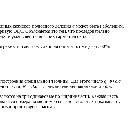
ченных размеров полюсного деления
q
может быть небольшим.
ивую ЭДС. Объясняется это тем, что последовательно
ведет к уменьшению высших гармонических.
 равны и имели бы сдвиг на один и тот же угол 360°/m,
 построения специальной таблицы. Для это­го число
q
=
b
+
c
/
d
бной части;
N
=
(
bd
+
c
)
- числитель неправильной дроби.
ляются на три одинаковые по ширине части. Каждая часть
ваются номера пазов; номе­ра пазов в столбцах показывают,
жними произ­водят с шагом
у.