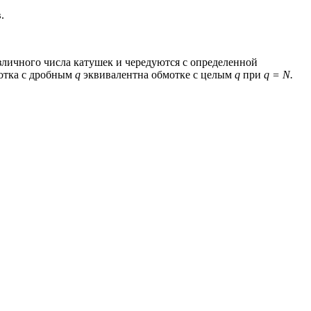
.
азличного числа катушек и чередуются с определенной
мотка с дробным
q
эквивалентна обмотке с це­лым
q
при
q
=
N
.