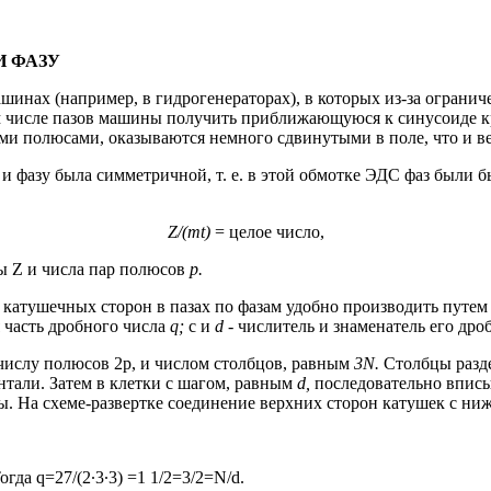
И ФАЗУ
инах (например, в гидрогенераторах), в которых из-за ограни
 числе пазов машины получить приближающуюся к синусоиде кр
и полюсами, оказывают­ся немного сдвинутыми в поле, что и 
 фазу была симметричной, т. е. в этой обмотке ЭДС фаз были бы
Z
/(
mt
)
= целое число,
ы Z и числа пар полюсов
р.
катушечных сторон в пазах по фазам удобно про­изводить путем
 часть дробного числа
q
;
с и
d
- числитель и знаменатель его дро
 числу полюсов 2р, и числом столбцов, равным
3
N
.
Столбцы разде
нтали. Затем в клетки с шагом, рав­ным
d
,
последовательно вписы
ы. На схеме-разверт­ке соединение верхних сторон катушек с ни
огда q=27/(2∙3∙3) =1 1/2=3/2=N/d.