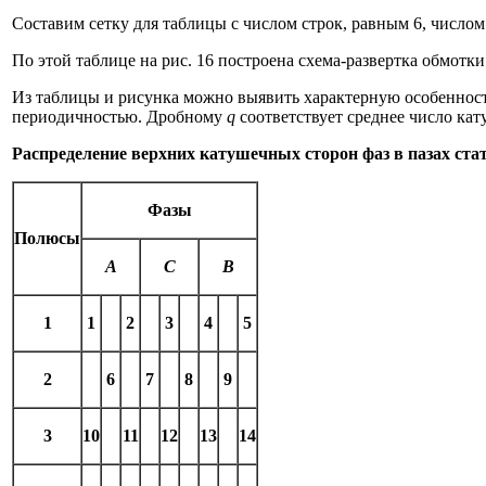
Составим сетку для таблицы с числом строк, равным 6, числом
По этой таблице на рис. 16 построена схема-развертка обмотк
Из таблицы и рисунка можно выявить характерную особеннос
периодичностью. Дробному
q
соответствует среднее число ка
Распределение верхних катушечных сторон фаз в пазах ста
Фазы
Полюсы
А
С
В
1
1
2
3
4
5
2
6
7
8
9
3
10
11
12
13
14