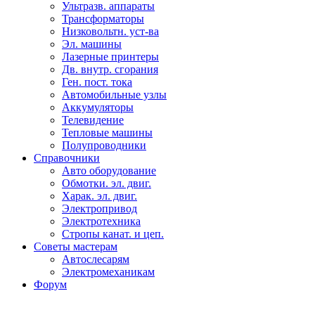
Ультразв. аппараты
Трансформаторы
Низковольтн. уст-ва
Эл. машины
Лазерные принтеры
Дв. внутр. сгорания
Ген. пост. тока
Автомобильные узлы
Аккумуляторы
Телевидение
Тепловые машины
Полупроводники
Справочники
Авто оборудование
Обмотки. эл. двиг.
Харак. эл. двиг.
Электропривод
Электротехника
Стропы канат. и цеп.
Советы мастерам
Автослесарям
Электромеханикам
Форум