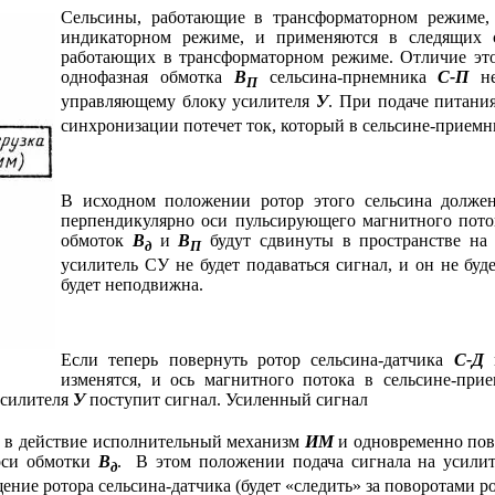
Сельсины, работающие в трансформаторном режиме, 
индикаторном режиме, и применяются в следящих с
работающих в трансформаторном режиме. Отличие этой
однофазная обмотка
В
сельсина-прнемника
С-П
не
П
управляющему блоку усилителя
У
. При подаче питани
синхронизации потечет ток, который в сельсине-прием
В исходном положении ротор этого сельсина должен
перпендикулярно оси пульсирующего магнитного поток
обмоток
В
и
В
будут сдвинуты в пространстве на
д
П
усилитель СУ не будет подаваться сигнал, и он не бу
будет неподвижна.
Если теперь повернуть ротор сельсина-датчика
С-Д
н
изменятся, и ось магнитного потока в сельсине-пр
усилителя
У
поступит сигнал. Усиленный сигнал
т в действие исполнительный механизм
ИМ
и одновременно пово
оси обмотки
В
. В этом положении подача сигнала на усилит
д
ие ротора сельсина-датчика (будет «следить» за поворотами ро