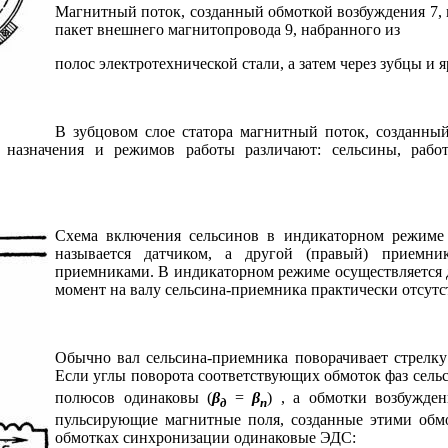
Магнитный поток, созданный обмоткой возбуждения 7,
пакет внешнего магнитопровода 9, набранного из
полос электротехнической стали, а затем через зубцы и я
В зубцовом слое статора магнитный поток, созданный
т назначения и режимов работы различают: сельсины, раб
Схема включения сельсинов в индикаторном режиме 
называется датчиком, а другой (правый) приемни
приемниками. В индикаторном режиме осуществляется 
момент на валу сельсина-приемника практически отсутст
Обычно вал сельсина-приемника поворачивает стрелку 
Если углы поворота соответствующих обмоток фаз сель
полюсов одинаковы (
β
=
β
) , а обмотки возбужде
д
п
пульсирующие магнитные поля, созданные этими обм
обмотках синхронизации одинаковые ЭДС: