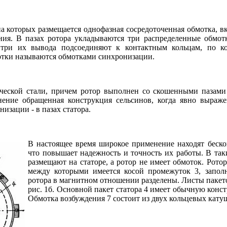
 которых размещается однофазная сосредоточенная обмотка, вк
ния. В пазах ротора укладываются три распределенные обмот
 три их вывода подсоединяют к контактным кольцам, по ко
отки называются обмотками синхронизации.
ической стали, причем ротор выполнен со скошенными пазами
ение обращенная конструкция сельсинов, когда явно выраж
изации - в пазах статора.
В настоящее время широкое применение находят беско
что повышает надежность и точность их работы. В так
размещают на статоре, а ротор не имеет обмоток. Ротор
между которыми имеется косой промежуток 3, запол
ротора в магнитном отношении разделены. Листы пакетов
рис. 1б. Основной пакет статора 4 имеет обычную конст
Обмотка возбуждения 7 состоит из двух кольцевых катуш