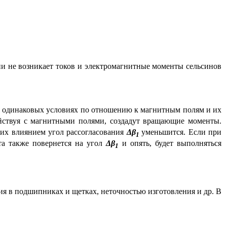
и не возникает токов и электромагнитные моменты сельсинов
 в одинаковых условиях по отношению к магнитным полям и их
действуя с магнитными полями, создадут вращающие моменты.
их влиянием угол рассогласования
Δβ
уменьшится. Если при
1
та также повернется на угол
Δβ
и опять, будет выполняться
1
ия в подшипниках и щетках, неточностью изготовления и др. В