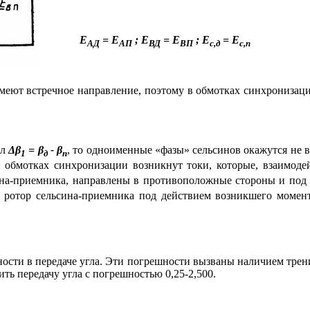
Е
=
Е
; Е
= Е
; Е
=
Е
АД
АП
ВД
ВП
с,д
с,п
еют встречное направление, поэтому в обмотках синхронизаци
ол
Δβ
=
β
- β
, то одноименные «фазы» сельсинов окажутся не
1
д
п
о в обмотках синхронизации возникнут токи, которые, взаимо
ина-приемника, направлены в противоположные стороны и под 
то ротор сельсина-приемника под действием возникшего момен
ости в передаче угла. Эти погрешности вызваны наличием трен
ть передачу угла с погрешностью 0,25-2,500.