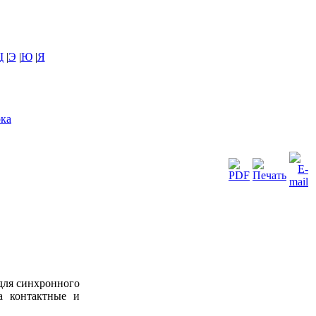
Щ
|
Э
|
Ю
|
Я
ока
 для синхронного
а контактные и