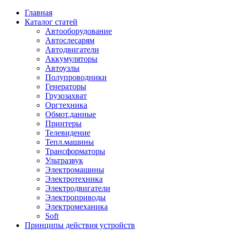
Главная
Каталог статей
Автооборудование
Автослесарям
Автодвигатели
Аккумуляторы
Автоузлы
Полупроводники
Генераторы
Грузозахват
Оргтехника
Обмот.данные
Принтеры
Телевидение
Тепл.машины
Трансформаторы
Ультразвук
Электромашины
Электротехника
Электродвигатели
Электроприводы
Электромеханика
Soft
Принципы действия устройств