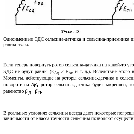
Одноименные ЭДС сельсина-датчика и сельсина-приемника им
равны нулю.
Если теперь повернуть ротор сельсина-датчика на какой-то уг
ЭДС не будут равны (Е
≠
Е
и т. д.). Вследствие этог
Ад
Ап
Моменты, действующие на роторы сельсина-датчика и сельс
повороте на
Δβ
ротор сельсина-датчика будет закреплен, 
1
равенство β'
β'
.
Д =
П
В реальных условиях сельсины всегда дают некоторые погрешн
зависимости от класса точности сельсины позволяют осуществи