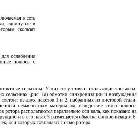
лючаемая в сеть
ки, сдвинутые в
торым скользят
 для ослабления
енные полюсы с
нтактные сельсины. У них отсутствуют скользящие контакты,
их сельсинах (рис. 1а) обмотки синхронизации и возбуждения
 состоит из двух пакетов 1 и 2, набранных из листовой стали,
ненный немагнитным материалом, вследствие этого полюсы
 ротора располагаются параллельно оси вала, как показано на
рукцию и в его пазах 5 размещается обмотка синхронизации 6.
ек, оси которых совпадают с осью ротора.