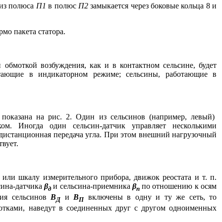
 из полюса
П
1
в полюс
П2
замыкается через боковые кольца 8 и
рмо пакета статора.
 обмоткой возбуждения, как и в контактном сельсине, будет
отающие в индикаторном режиме; сельсины, работающие в
показана на рис. 2. Один из сельсинов (например, левый)
ком. Иногда один сельсин-датчик управляет несколькими
дистанционная передача угла. При этом внешний нагрузочный
вует.
или шкалу измерительного прибора, движок реостата и т. п.
сина-датчика
β
и сельсина-приемника
β
по отношению к осям
д
п
ния сельсинов
В
и
В
включены в одну и ту же сеть, то
Д
П
отками, наведут в соединенных друг с другом одноименных