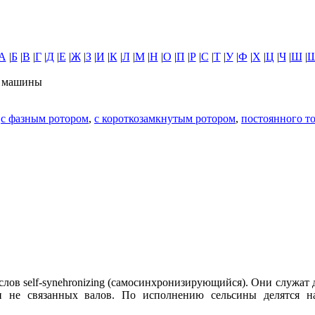
А
|
Б
|
В
|
Г
|
Д
|
Е
|
Ж
|
З
|
И
|
К
|
Л
|
М
|
Н
|
О
|
П
|
Р
|
С
|
Т
|
У
|
Ф
|
Х
|
Ц
|
Ч
|
Ш
|
е машины
,
с фазным ротором
,
с короткозамкнутым ротором
,
постоянного т
лов self-synehronizing (самосинхронизирующийся). Они служат
и не связанных валов. По исполнению сельсины делятся н