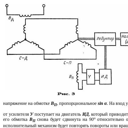
напряжение на обмотке
В
, пропорциональное
sin
α
. На вход 
П
от усилителя
У
поступает на двигатель
ИД
, который приводи
его обмотка
В
снова будет сдвинута на
90°
относительно 
П
исполнительный механизм будет повторять повороты или вращен