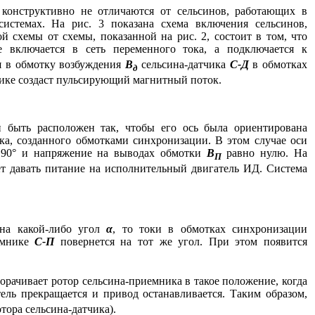
конструктивно не отличаются от сельсинов, работающих в
истемах. На рис. 3 показана схема включения сельсинов,
 схемы от схемы, показанной на рис. 2, состоит в том, что
 включается в сеть переменного тока, а подключается к
я в обмотку возбуждения
В
сельсина-датчика
С-Д
в обмотках
д
нике создаст пульсирующий магнитный поток.
 быть расположен так, чтобы его ось была ориентирована
а, созданного обмотками синхронизации. В этом случае оси
 90° и напряжение на выводах обмотки
В
равно нулю. На
П
дет давать питание на исполнительный двигатель ИД. Система
а какой-либо угол
α
, то токи в обмотках синхронизации
иемнике
С-П
повернется на тот же угол. При этом появится
рачивает ротор сельсина-приемника в такое положение, когда
ель прекращается и привод останавливается. Таким образом,
тора сельсина-датчика).