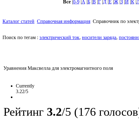
Все
|
0-9
|
А
|
Б
|
В
|
Г
|
Д
|
Е
|
Ж
|
З
|
И
|
К
|
Каталог статей
Справочная информация
Справочник по элект
Поиск по тегам :
электрический ток
,
носители заряда
,
постоянн
Уравнения Максвелла для электромагнитного поля
Currently
3.22/5
Рейтинг
3.2
/5 (176 голосов