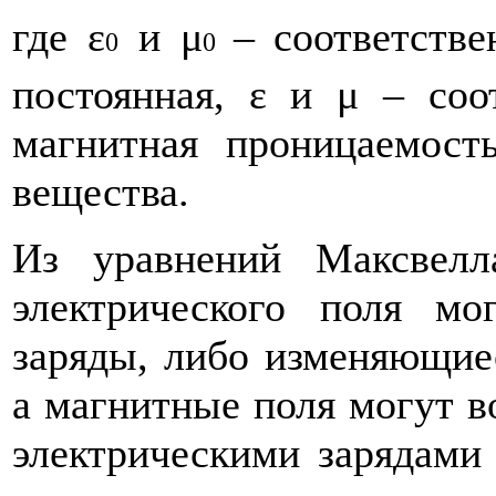
где
ε
и μ
– соответстве
0
0
постоянная, ε и μ – соо
магнитная проницаемост
вещества.
Из уравнений Максвелл
электрического поля мо
заряды, либо изменяющие
а магнитные поля могут 
электрическими зарядами 