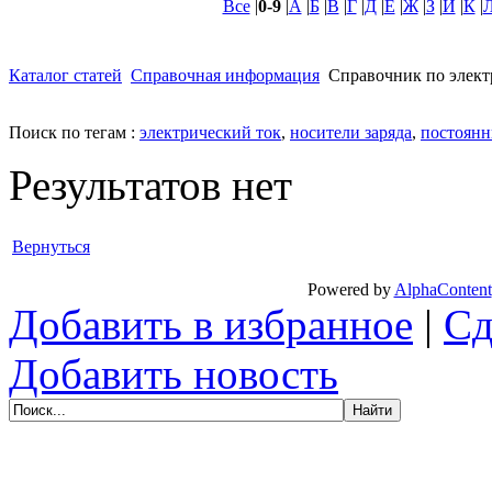
Все
|
0-9
|
А
|
Б
|
В
|
Г
|
Д
|
Е
|
Ж
|
З
|
И
|
К
|
Каталог статей
Справочная информация
Справочник по элек
Поиск по тегам :
электрический ток
,
носители заряда
,
постоянн
Результатов нет
Вернуться
Powered by
AlphaContent
Добавить в избранное
|
Сд
Добавить новость