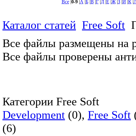
Все
|
0-9
|
А
|
Б
|
В
|
Г
|
Д
|
Е
|
Ж
|
З
|
И
|
К
|
Каталог статей
Free Soft
П
Все файлы размещены на р
Все файлы проверены ант
Категории Free Soft
Development
(0),
Free Soft
(6)