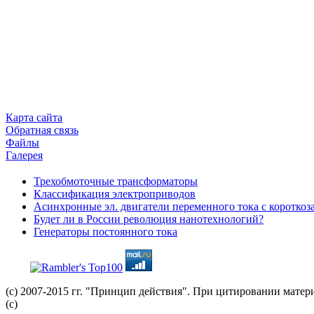
Карта сайта
Обратная связь
Файлы
Галерея
Трехобмоточные трансформаторы
Классификация электроприводов
Асинхронные эл. двигатели переменного тока с коротко
Будет ли в России революция нанотехнологий?
Генераторы постоянного тока
(с) 2007-2015 гг. "Принцип действия". При цитировании матер
(c)