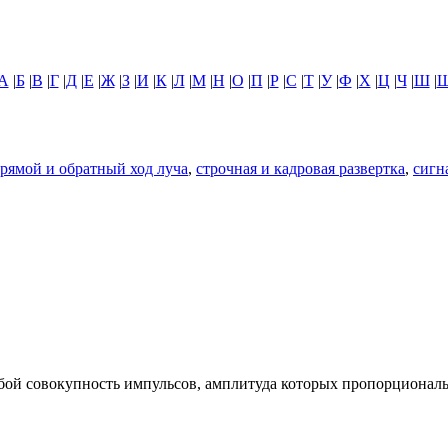
А
|
Б
|
В
|
Г
|
Д
|
Е
|
Ж
|
З
|
И
|
К
|
Л
|
М
|
Н
|
О
|
П
|
Р
|
С
|
Т
|
У
|
Ф
|
Х
|
Ц
|
Ч
|
Ш
|
рямой и обратный ход луча
,
строчная и кадровая развертка
,
сигн
обой совокупность импульсов, амплитуда которых пропорциональ