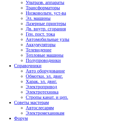
Ультразв. аппараты
Трансформаторы
Низковольтн. уст-ва
Эл. машины
Лазерные принтеры
Дв. внутр. сгорания
Ген. пост. тока
Автомобильные узлы
Аккумуляторы
Телевидение
Тепловые машины
Полупроводники
Справочники
Авто оборудование
Обмотки. эл. двиг.
Харак. эл. двиг.
Электропривод
Электротехника
Стропы канат. и цеп.
Советы мастерам
Автослесарям
Электромеханикам
Форум