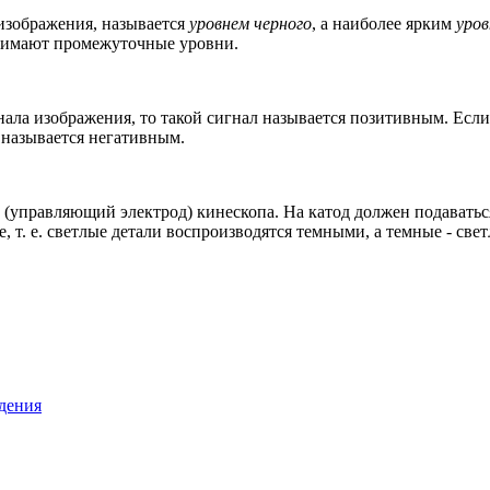
изображения, называется
уровнем черного
, а наиболее ярким
уров
нимают промежуточные уровни.
нала изображения, то такой сигнал называется позитивным. Есл
 называется негативным.
 (управляющий электрод) кинескопа. На катод должен подаватьс
, т. е. светлые детали воспроизводятся темными, а темные - све
дения