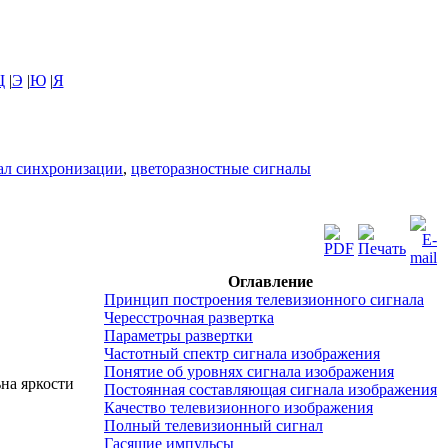
Щ
|
Э
|
Ю
|
Я
ал синхронизации
,
цветоразностные сигналы
Оглавление
Принцип построения телевизионного сигнала
Чересстрочная развертка
Параметры развертки
Частотный спектр сигнала изображения
Понятие об уровнях сигнала изображения
на яркости
Постоянная составляющая сигнала изображения
Качество телевизионного изображения
Полный телевизионный сигнал
Гасящие импульсы