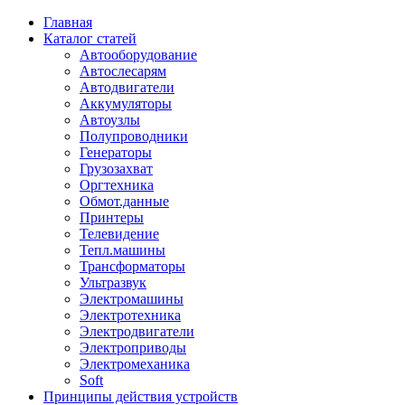
Главная
Каталог статей
Автооборудование
Автослесарям
Автодвигатели
Аккумуляторы
Автоузлы
Полупроводники
Генераторы
Грузозахват
Оргтехника
Обмот.данные
Принтеры
Телевидение
Тепл.машины
Трансформаторы
Ультразвук
Электромашины
Электротехника
Электродвигатели
Электроприводы
Электромеханика
Soft
Принципы действия устройств