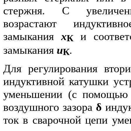
стержня. С увеличен
возрастают индуктивн
замыкания
х
и соответ
К
замыкания
u
.
К
Для регулирования втор
индуктивной катушки уст
уменьшении (с помощью 
воздушного зазора
δ
индук
ток в сварочной цепи уме