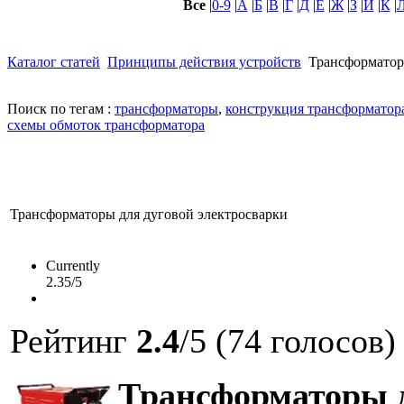
Все
|
0-9
|
А
|
Б
|
В
|
Г
|
Д
|
Е
|
Ж
|
З
|
И
|
К
|
Каталог статей
Принципы действия устройств
Трансформато
Поиск по тегам :
трансформаторы
,
конструкция трансформатор
схемы обмоток трансформатора
Трансформаторы для дуговой электросварки
Currently
2.35/5
Рейтинг
2.4
/5 (74 голосов)
Трансформаторы д