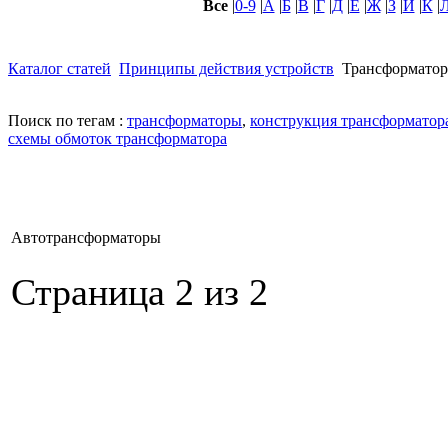
Все
|
0-9
|
А
|
Б
|
В
|
Г
|
Д
|
Е
|
Ж
|
З
|
И
|
К
|
Каталог статей
Принципы действия устройств
Трансформато
Поиск по тегам :
трансформаторы
,
конструкция трансформатор
схемы обмоток трансформатора
Автотрансформаторы
Страница 2 из 2