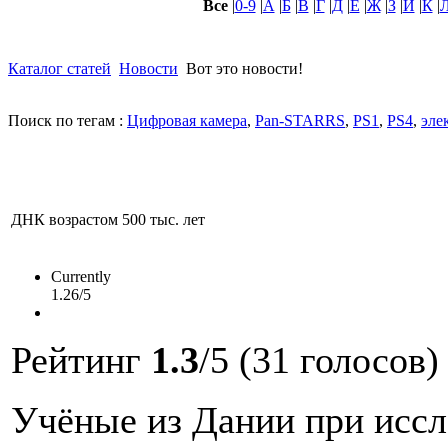
Все
|
0-9
|
А
|
Б
|
В
|
Г
|
Д
|
Е
|
Ж
|
З
|
И
|
К
|
Каталог статей
Новости
Вот это новости!
Поиск по тегам :
Цифровая камера
,
Pan-STARRS
,
PS1
,
PS4
,
эле
ДНК возрастом 500 тыс. лет
Currently
1.26/5
Рейтинг
1.3
/5 (31 голосов)
Учёные из Дании при иссл