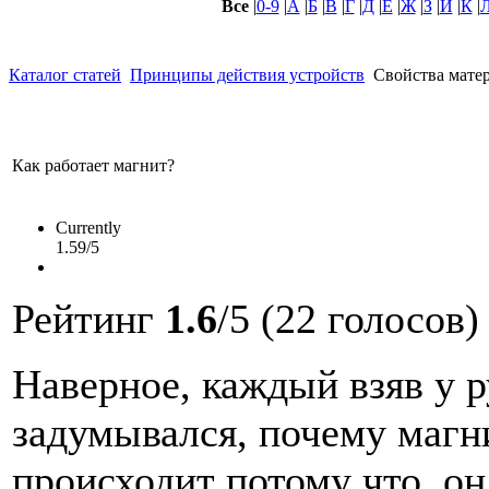
Все
|
0-9
|
А
|
Б
|
В
|
Г
|
Д
|
Е
|
Ж
|
З
|
И
|
К
|
Каталог статей
Принципы действия устройств
Свойства мате
Как работает магнит?
Currently
1.59/5
Рейтинг
1.6
/5 (22 голосов)
Наверное
,
каждый
взяв
у
р
задумывался
,
почему
магн
происходит
потому
что
,
он