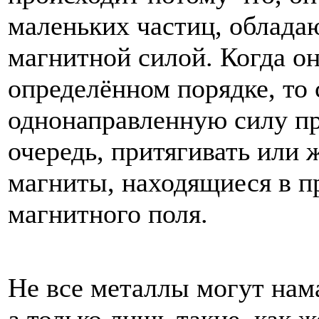
маленьких
частиц
,
облада
магнитной
силой
.
Когда
о
определённом
порядке
,
то
однонаправленную
силу
п
очередь
,
притягивать
или
магниты
,
находящиеся
в
п
магнитного
поля
.
Не
все
металлы
могут
нам