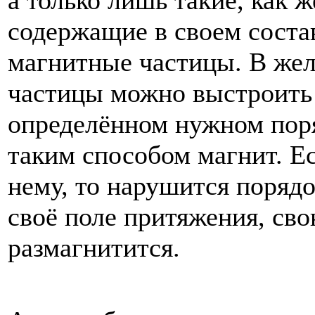
а
только
лишь
такие
,
как
ж
содержащие
в
своем
соста
магнитные
частицы
.
В
жел
частицы
можно
выстроить
определённом
нужном
пор
таким
способом
магнит
.
Е
нему
,
то
нарушится
поряд
своё
поле
притяжения
,
св
размагнитится
.