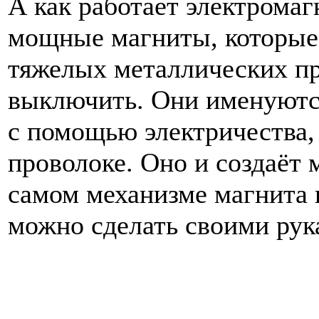
А
как
работает
электромаг
мощные
магниты
,
которые
тяжелых
металлических
п
выключить
.
Они
именуютс
с
помощью
электричества
проволоке
.
Оно
и
создаёт
самом
механизме
магнита
можно
сделать
своими
рук