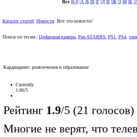
Все
|
0-9
|
А
|
Б
|
В
|
Г
|
Д
|
Е
|
Ж
|
З
|
И
|
К
|
Каталог статей
Новости
Вот это новости!
Поиск по тегам :
Цифровая камера
,
Pan-STARRS
,
PS1
,
PS4
,
эле
Кардшаринг: развлечения и образование
Currently
1.86/5
Рейтинг
1.9
/5 (21 голосов)
Многие не верят, что теле