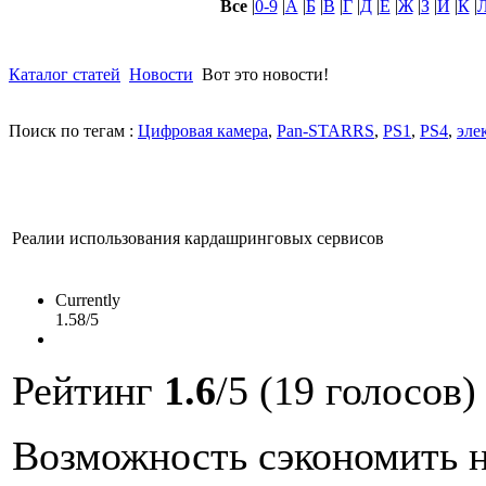
Все
|
0-9
|
А
|
Б
|
В
|
Г
|
Д
|
Е
|
Ж
|
З
|
И
|
К
|
Каталог статей
Новости
Вот это новости!
Поиск по тегам :
Цифровая камера
,
Pan-STARRS
,
PS1
,
PS4
,
эле
Реалии использования кардашринговых сервисов
Currently
1.58/5
Рейтинг
1.6
/5 (19 голосов)
Возможность сэкономить н