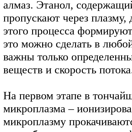
алмаз
.
Этанол
,
содержащи
пропускают
через
плазму
,
этого
процесса
формируют
это
можно
сделать
в
любо
важны
только
определенн
веществ
и
скорость
потока
На
первом
этапе
в
тончай
микроплазма
–
ионизиров
микроплазму
прокачивают