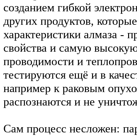
созданием
гибкой
электро
других
продуктов
,
которые
характеристики
алмаза
-
п
свойства
и
самую
высоку
проводимости
и
теплопро
тестируются
ещё
и
в
качес
например
к
раковым
опух
распознаются
и
не
уничто
Сам
процесс
несложен
:
па