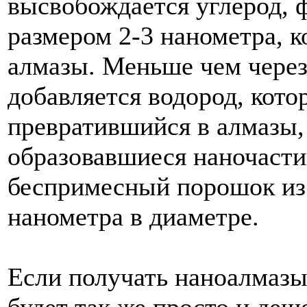
высвобождается
углерод
,
размером
2
-
3
нанометра
,
к
алмазы
.
Меньше
чем
чере
добавляется
водород
,
кото
превратившийся
в
алмазы
образовавшиеся
наночаст
беспримесный
порошок
из
нанометра
в
диаметре
.
Если
получать
наноалмаз