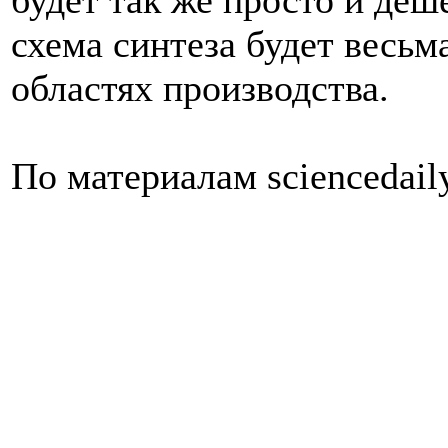
будет
так
же
просто
и
деш
схема
синтеза
будет
весьм
областях
производства
.
По
материалам
sciencedail