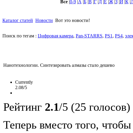
Все
|
0-9
|
А
|
Б
|
В
|
Г
|
Д
|
Е
|
Ж
|
З
|
И
|
К
|
Каталог статей
Новости
Вот это новости!
Поиск по тегам :
Цифровая камера
,
Pan-STARRS
,
PS1
,
PS4
,
эле
Нанотехнологии. Синтезировать алмазы стало дешево
Currently
2.08/5
Рейтинг
2.1
/5 (25 голосов)
Теперь
вместо
того
,
чтобы