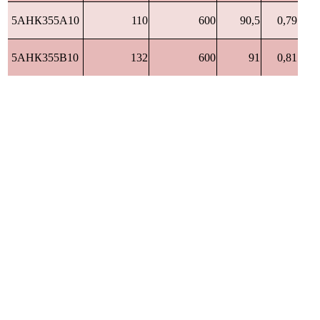
5АНК355А10
110
600
90,5
0,79
5АНК355В10
132
600
91
0,81