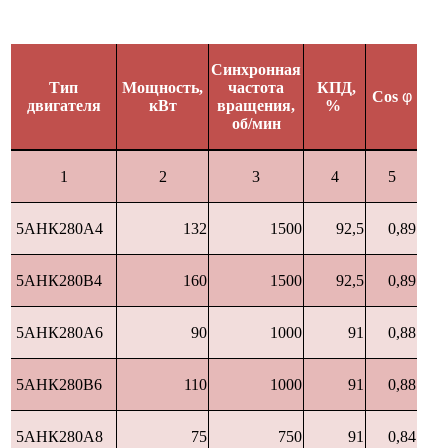
Синхронная
Тип
Мощность,
частота
КПД,
Cos
φ
двигателя
кВт
вращения,
%
об/мин
1
2
3
4
5
5АНК280А4
132
1500
92,5
0,89
5АНК280В4
160
1500
92,5
0,89
5АНК280А6
90
1000
91
0,88
5АНК280В6
110
1000
91
0,88
5АНК280А8
75
750
91
0,84