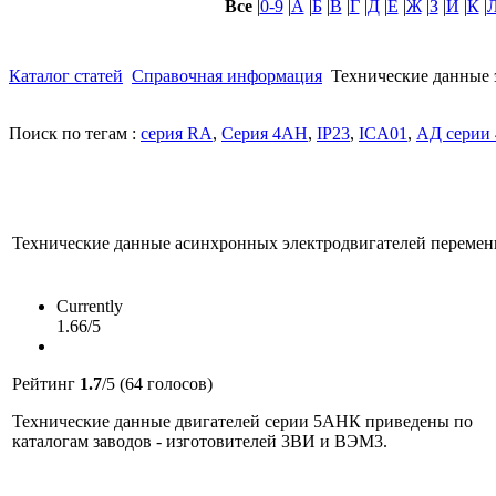
Все
|
0-9
|
А
|
Б
|
В
|
Г
|
Д
|
Е
|
Ж
|
З
|
И
|
К
|
Каталог статей
Справочная информация
Технические данные 
Поиск по тегам :
серия RA
,
Серия 4АН
,
IP23
,
ICA01
,
АД серии
Технические данные асинхронных электродвигателей перемен
Currently
1.66/5
Рейтинг
1.7
/5 (64 голосов)
Технические данные двигателей серии 5АНК приведены по
каталогам заводов - изготовителей 3ВИ и ВЭМ3.