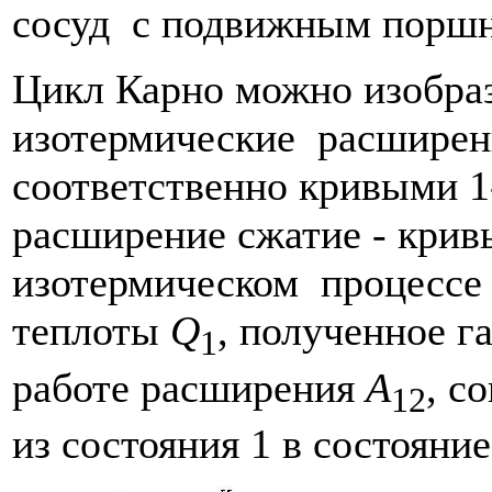
сосуд с подвижным порш
Цикл Карно можно изобрази
изотермические расширен
соответственно кривыми 1-
расширение сжатие - кривы
изотермическом процес
теплоты
Q
, полученное г
1
работе расширения
A
, с
12
из состояния 1 в состояни