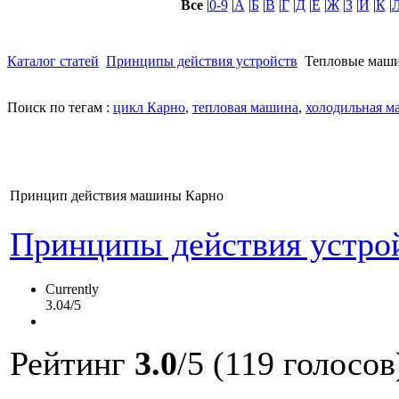
Все
|
0-9
|
А
|
Б
|
В
|
Г
|
Д
|
Е
|
Ж
|
З
|
И
|
К
|
Каталог статей
Принципы действия устройств
Тепловые маш
Поиск по тегам :
цикл Карно
,
тепловая машина
,
холодильная м
Принцип действия машины Карно
Принципы действия устро
Currently
3.04/5
Рейтинг
3.0
/5 (119 голосов