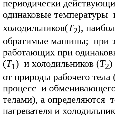
периодически действующ
одинаковые температуры н
холодильников(
T
), наибо
2
обратимые машины; при э
работающих при одинаковы
(
T
) и холодильников (
T
)
1
2
от природы рабочего тела
процесс и обменивающего
телами), а определяются 
нагревателя и холодильник