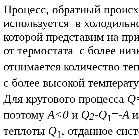
Процесс, обратный происх
используется в холодильн
которой представим на при
от термостата с более ни
отнимается количество т
с более высокой температ
Для кругового процесса
Q
поэтому
A
<0
и
Q
-
Q
=-
A
2
1
теплоты
Q
, отданное сис
1