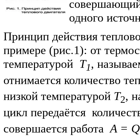
совершающий 
одного источн
Принцип действия теплово
примере (рис.1): от термо
температурой
Т
, называе
1
отнимается количество те
низкой температурой
Т
, 
2
цикл передаётся количест
совершается работа
A
=
Q