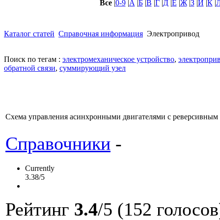
Все
|
0-9
|
А
|
Б
|
В
|
Г
|
Д
|
Е
|
Ж
|
З
|
И
|
К
|
Каталог статей
Справочная информация
Электропривод
Поиск по тегам :
электромеханическое устройство
,
электропри
обратной связи
,
суммирующий узел
Схема управления асинхронными двигателями с реверсивным
Справочники
-
Currently
3.38/5
Рейтинг
3.4
/5 (152 голосов