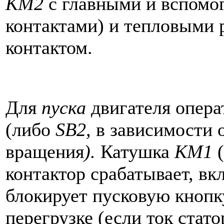
КМ2
с главными и вспомог
контактами) и тепловыми 
контактом.
Для
пуска
двигателя опера
(либо
SB2,
в зависимости 
вращения
).
Катушка
КМ1
(
контактор срабатывает, вк
блокирует пусковую кнопку
перегрузке (если ток стато