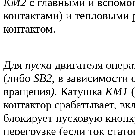
КМ2
с главными и вспомог
контактами) и тепловыми 
контактом.
Для
пуска
двигателя опера
(либо
SB2,
в зависимости 
вращения
).
Катушка
КМ1
(
контактор срабатывает, вк
блокирует пусковую кнопку
перегрузке (если ток стато