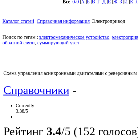
Все
|
0-9
|
А
|
Б
|
В
|
Г
|
Д
|
Е
|
Ж
|
З
|
И
|
К
|
Каталог статей
Справочная информация
Электропривод
Поиск по тегам :
электромеханическое устройство
,
электропри
обратной связи
,
суммирующий узел
Схема управления асинхронными двигателями с реверсивным
Справочники
-
Currently
3.38/5
Рейтинг
3.4
/5 (152 голосов