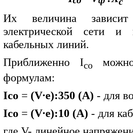
со
ф
c
Их величина зависит
электрической сети и 
кабельных линий.
Приближенно I
можно
со
формулам:
Ico
=
(
V
∙
e
):350 (
A
)
- для 
Ico
=
(
V
∙
e
):10 (
A
)
- для к
где V- линейное напряжени