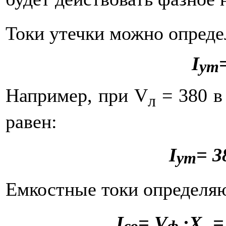
Токи утечки можно определ
I
ут
Например, при V
= 380 в
л
равен:
I
=
3
ут
Емкостные токи определяю
I
=
V
:
X