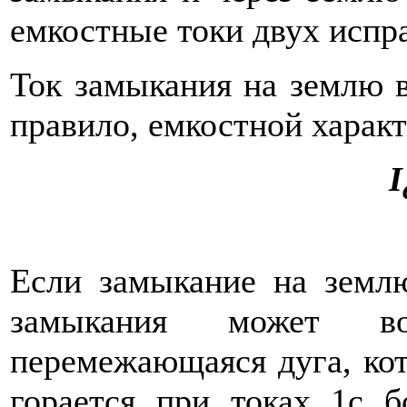
ем­костные токи двух испр
Ток замыкания на землю во
правило, емкостной характ
I
Если замыкание на землю
замыкания может воз
перемежающаяся дуга, кот
горается при токах 1с 