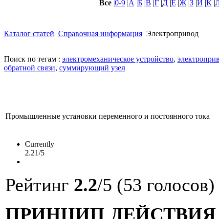
Все
|
0-9
|
А
|
Б
|
В
|
Г
|
Д
|
Е
|
Ж
|
З
|
И
|
К
|
Каталог статей
Справочная информация
Электропривод
Поиск по тегам :
электромеханическое устройство
,
электропри
обратной связи
,
суммирующий узел
Промышленные установки переменного и постоянного тока
Currently
2.21/5
Рейтинг
2.2
/5 (53 голосов)
ПРИНЦИП ДЕЙСТВИЯ 