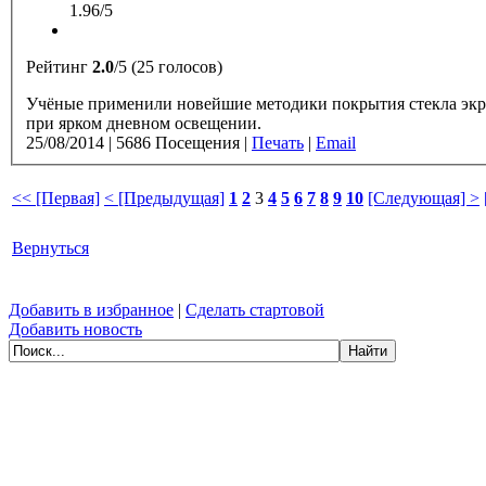
1.96/5
Рейтинг
2.0
/5 (25 голосов)
Учёные применили новейшие методики покрытия стекла экра
при ярком дневном освещении.
25/08/2014
|
5686 Посещения
|
Печать
|
Email
<< [Первая]
< [Предыдущая]
1
2
3
4
5
6
7
8
9
10
[Следующая] >
Вернуться
Добавить в избранное
|
Сделать стартовой
Добавить новость