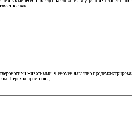
ической погоды на одной из внутренних планет нашей солнечной системы
звестное как...
четвероногими животными. Феномен наглядно продемонстрирова
бы. Переход произошел,...