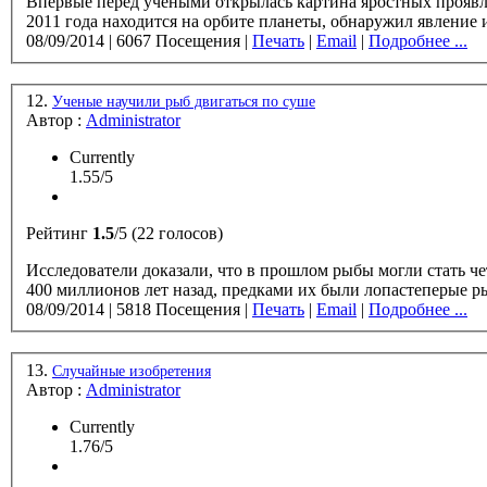
Впервые перед учёными открылась картина яростных проявлений косм
2011 года находится на орбите планеты, обнаружил явление и
08/09/2014
|
6067 Посещения
|
Печать
|
Email
|
Подробнее ...
12.
Ученые научили рыб двигаться по суше
Автор :
Administrator
Currently
1.55/5
Рейтинг
1.5
/5 (22 голосов)
Исследователи доказали, что в прошлом рыбы могли стать 
400 миллионов лет назад, предками их были лопастеперые ры
08/09/2014
|
5818 Посещения
|
Печать
|
Email
|
Подробнее ...
13.
Случайные изобретения
Автор :
Administrator
Currently
1.76/5