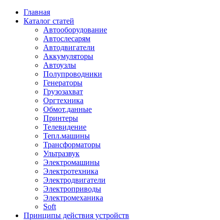
Главная
Каталог статей
Автооборудование
Автослесарям
Автодвигатели
Аккумуляторы
Автоузлы
Полупроводники
Генераторы
Грузозахват
Оргтехника
Обмот.данные
Принтеры
Телевидение
Тепл.машины
Трансформаторы
Ультразвук
Электромашины
Электротехника
Электродвигатели
Электроприводы
Электромеханика
Soft
Принципы действия устройств