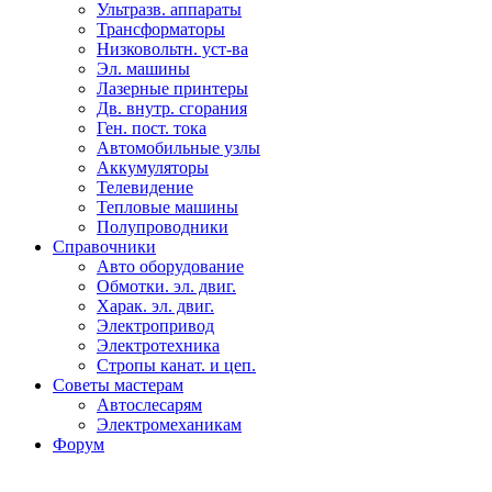
Ультразв. аппараты
Трансформаторы
Низковольтн. уст-ва
Эл. машины
Лазерные принтеры
Дв. внутр. сгорания
Ген. пост. тока
Автомобильные узлы
Аккумуляторы
Телевидение
Тепловые машины
Полупроводники
Справочники
Авто оборудование
Обмотки. эл. двиг.
Харак. эл. двиг.
Электропривод
Электротехника
Стропы канат. и цеп.
Советы мастерам
Автослесарям
Электромеханикам
Форум