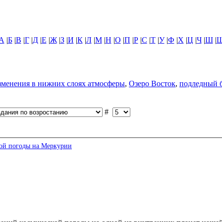
А
|
Б
|
В
|
Г
|
Д
|
Е
|
Ж
|
З
|
И
|
К
|
Л
|
М
|
Н
|
О
|
П
|
Р
|
С
|
Т
|
У
|
Ф
|
Х
|
Ц
|
Ч
|
Ш
|
зменения в нижних слоях атмосферы
,
Озеро Восток
,
подледный 
#
кой погоды на Меркурии