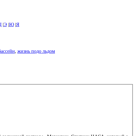
Щ
|
Э
|
Ю
|
Я
бассейн
,
жизнь подо льдом