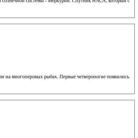
 - Меркурии. Спутник НАСА, который с
ли на многоперовых рыбах. Первые четвероногие появились