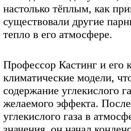
настолько
тёплым
,
как
при
существовали
другие
парн
тепло
в
его
атмосфере
.
Профессор
Кастинг
и
его
климатические
модели
,
чт
содержание
углекислого
г
желаемого
эффекта
.
После
углекислого
газа
в
атмосф
значения
,
он
начал
конден