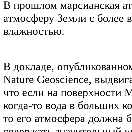
В
прошлом
марсианская
а
атмосферу
Земли
с
более
влажностью
.
В
докладе
,
опубликованно
Nature
Geoscience
,
выдвиг
что
если
на
поверхности
М
когда
-
то
вода
в
больших
к
то
его
атмосфера
должна
содержать
значительный
у