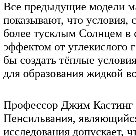
Все
предыдущие
модели
м
показывают
,
что
условия
,
более
тусклым
Солнцем
в
эффектом
от
углекислого
г
бы
создать
тёплые
услови
для
образования
жидкой
в
Профессор
Джим
Кастинг
Пенсильвания
,
являющийс
исследования
допускает
,
ч