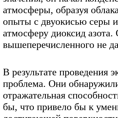
атмосферы
,
образуя
облак
опыты
с
двуокисью
серы
и
атмосферу
диоксид
азота
.
вышеперечисленного
не
д
В
результате
проведения
э
проблема
.
Они
обнаружил
отражательная
способност
бы
,
что
привело
бы
к
уме