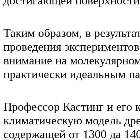
достигающей
поверхности
Таким
образом
,
в
результа
проведения
экспериментов
внимание
на
молекулярно
практически
идеальным
п
Профессор
Кастинг
и
его
климатическую
модель
др
содержащей
от
1300
да
14