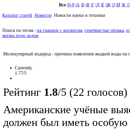
Все
|
0-9
|
А
|
Б
|
В
|
Г
|
Д
|
Е
|
Ж
|
З
|
И
|
К
|
Каталог статей
Новости
Новости науки и техники
Поиск по тегам :
на границе с космосом
,
серебристые облака
,
и
жизнь подо льдом
Молекулярный водород - причина появления жидкой воды на 
Currently
1.77/5
Рейтинг
1.8
/5 (22 голосов)
Американские
учёные
выя
должен
был
иметь
особую