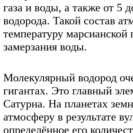
газа
и
воды
,
а
также
от
5
д
водорода
.
Такой
состав
ат
температуру
марсианской
замерзания
воды
.
Молекулярный
водород
оч
гигантах
.
Это
главный
эле
Сатурна
.
На
планетах
земн
атмосферу
в
результате
ву
определённое
его
количес