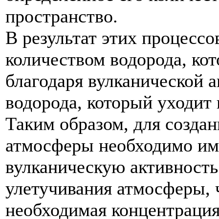
пространство
.
В
результат
этих
процессо
количеством
водорода
,
ко
благодаря
вулканической
а
водорода
,
который
уходит
Таким
образом
,
для
создан
атмосферы
необходимо
им
вулканическую
активность
улетучивания
атмосферы
,
необходимая
концентраци