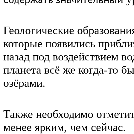
Геологические
образовани
которые
появились
прибли
назад
под
воздействием
во
планета
всё
же
когда
-
то
бы
озёрами
.
Также
необходимо
отмети
менее
ярким
,
чем
сейчас
.