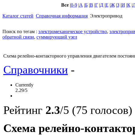
Все
|
0-9
|
А
|
Б
|
В
|
Г
|
Д
|
Е
|
Ж
|
З
|
И
|
К
|
Каталог статей
Справочная информация
Электропривод
Поиск по тегам :
электромеханическое устройство
,
электропри
обратной связи
,
суммирующий узел
Схема релейно-контакторного управления двигателем постоян
Справочники
-
Currently
2.29/5
Рейтинг
2.3
/5 (75 голосов)
Схема релейно-контакто