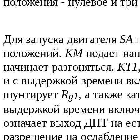
положения - нулевое и три
Для запуска двигателя
SA
положений.
КМ
подает нап
начинает разгоняться.
КТ1
и с выдержкой времени в
шунтирует
R
,
а также к
g1
выдержкой времени вклю
означает выход ДПТ на ес
разрешение на ослабление