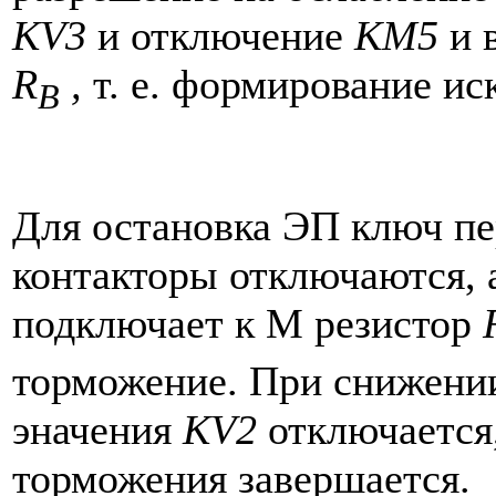
KV3
и отключение
КМ5
и 
R
,
т. е. формирование ис
B
Для остановка ЭП ключ пе
контакторы отключаются, 
подключает к М резистор
торможение. При снижени
эначения
KV2
отключается
торможения завершается.