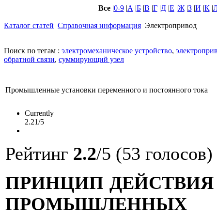
Все
|
0-9
|
А
|
Б
|
В
|
Г
|
Д
|
Е
|
Ж
|
З
|
И
|
К
|
Каталог статей
Справочная информация
Электропривод
Поиск по тегам :
электромеханическое устройство
,
электропри
обратной связи
,
суммирующий узел
Промышленные установки переменного и постоянного тока
Currently
2.21/5
Рейтинг
2.2
/5 (53 голосов)
ПРИНЦИП ДЕЙСТВИЯ 
ПРОМЫШЛЕННЫХ