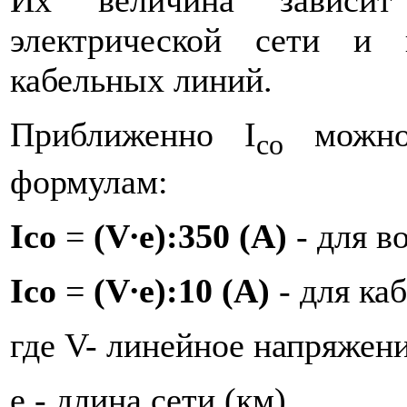
Их величина зависит
электрической сети и 
кабельных линий.
Приближенно I
можно
со
формулам:
Ico
=
(
V
∙
e
):350 (
A
)
- для 
Ico
=
(
V
∙
e
):10 (
A
)
- для к
где V- линейное напряжени
е - длина сети (км)