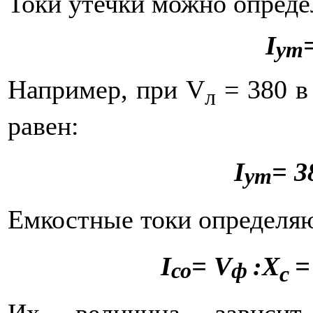
Токи утечки можно определ
I
ут
Например, при V
= 380 в
л
равен:
I
=
3
ут
Емкостные токи определяю
I
=
V
:
X
со
ф
c